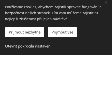
Používáme cookies, abychom zajistili správné fungování a
bezpečnost našich stránek. Tím vám můžeme zajistit tu
Rezervovat
nejlepší zkušenost při jejich návštěvě.
Přijmout nezbytné
Přijmout vše
Otevřít pokročilá nastavení
Ceník
Cena za ubytování pejska je započítána za každý den
pobytu pejska, počínaje předáním a končí dnem, kdy si
pejska vyzvednete, i když to bude daný den ráno.
Hradí se včetně započatého dne přijetí do hotelu i
převzetí z hotelu.