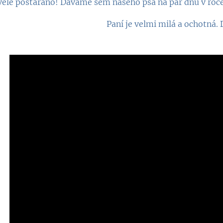
věle postaráno! Dáváme sem našeho psa na pár dnů v roce
Paní je velmi milá a ochotná.