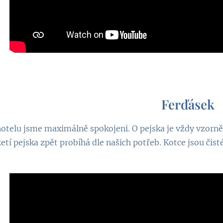
❤
Ferďásek
otelu jsme maximálně spokojeni. O pejska je vždy vzorně p
zetí pejska zpět probíhá dle našich potřeb. Kotce jsou či