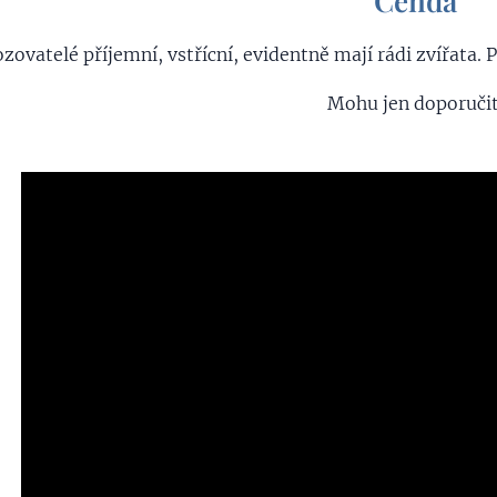
❤
Čenda
zovatelé příjemní, vstřícní, evidentně mají rádi zvířata. 
Mohu jen doporučit