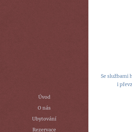
Se službami h
i přev
Úvod
O nás
Ubytování
Rezervace