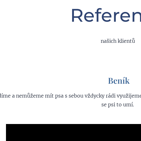
Refere
našich klientů
❤
Beník
❤
díme a nemůžeme mít psa s sebou vždycky rádi využijeme 
se psi to umí.