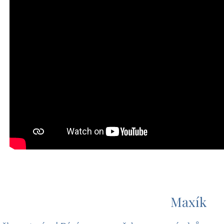
❤ Maxík❤