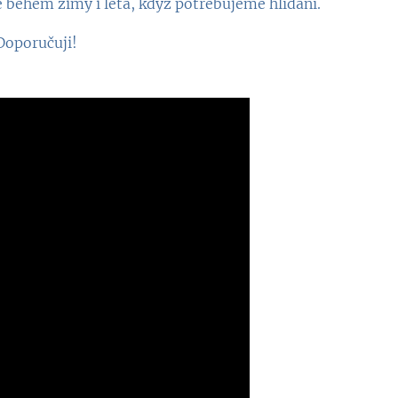
 během zimy i léta, když potřebujeme hlídání.
 Doporučuji!