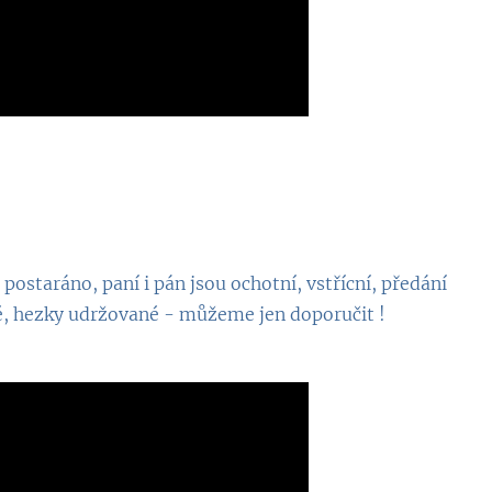
❤
ostaráno, paní i pán jsou ochotní, vstřícní, předání
sté, hezky udržované - můžeme jen doporučit !