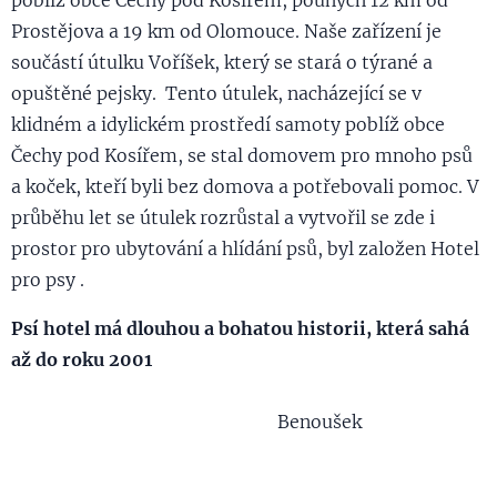
poblíž obce Čechy pod Kosířem, pouhých 12 km od
Prostějova a 19 km od Olomouce. Naše zařízení je
součástí útulku Voříšek, který se stará o týrané a
opuštěné pejsky. Tento útulek, nacházející se v
klidném a idylickém prostředí samoty poblíž obce
Čechy pod Kosířem, se stal domovem pro mnoho psů
a koček, kteří byli bez domova a potřebovali pomoc. V
průběhu let se útulek rozrůstal a vytvořil se zde i
prostor pro ubytování a hlídání psů, byl založen Hotel
pro psy .
Psí hotel má dlouhou a bohatou historii, která sahá
až do roku 2001
Benoušek